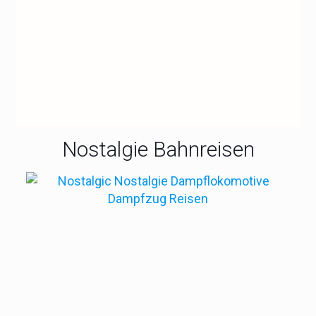
• De-Luxe-Upgrade geschenkt
bei 2-Bett-Außenkabine
DEINE ERSPARNIS BEI 2 PERSONEN: 466 €
Jetzt sparen und reisen
Nostalgie Bahnreisen