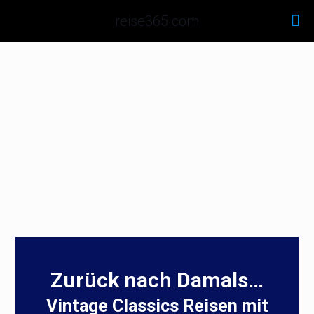
reise365.com
Schweiz: Zügig unterwegs
mit Luxus Panorama Züge
mehr erfahren – hier klicken
Zurück nach Damals…
Vintage Classics Reisen mit