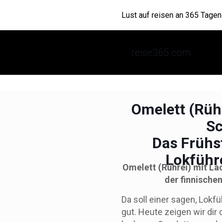
Lust auf reisen an 365 Tagen
info@reise365.com
reise365.com
Omelett (Rüh
Sc
Das Frühs
Lokführ
Omelett (Rührei) mit La
der finnische
Da soll einer sagen, Lokf
gut. Heute zeigen wir di