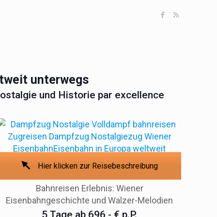
ltweit unterwegs
talgie und Historie par excellence
Hier klicken zur Reisebeschreibung
Bahnreisen Erlebnis: Wiener
Eisenbahngeschichte und Walzer-Melodien
5 Tage ab 696,- € p.P.