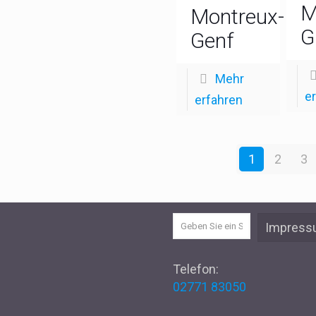
M
Montreux-
G
Genf
Mehr
e
erfahren
1
2
3
Impres
Telefon:
02771 83050