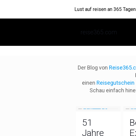
Lust auf reisen an 365 Tagen
Reise365.com
info@reise365.com
Reise365.com Frohnhäuse
reise365.com
Der Blog von
Reise365.
einen
Reisegutschein
Schau einfach hine
51
B
Jahre
E