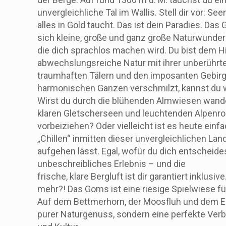
unvergleichliche Tal im Wallis. Stell dir vor: See
alles in Gold taucht. Das ist dein Paradies. Das 
sich kleine, große und ganz große Naturwunder 
die dich sprachlos machen wird. Du bist dem H
abwechslungsreiche Natur mit ihrer unberührte
traumhaften Tälern und den imposanten Gebir
harmonischen Ganzen verschmilzt, kannst du w
Wirst du durch die blühenden Almwiesen wand
klaren Gletscherseen und leuchtenden Alpen
vorbeiziehen? Oder vielleicht ist es heute einf
„Chillen“ inmitten dieser unvergleichlichen Lan
aufgehen lässt. Egal, wofür du dich entscheidest
unbeschreibliches Erlebnis – und die
frische, klare Bergluft ist dir garantiert inklusi
mehr?! Das Goms ist eine riesige Spielwiese f
Auf dem Bettmerhorn, der Moosfluh und dem Eg
purer Naturgenuss, sondern eine perfekte Verb