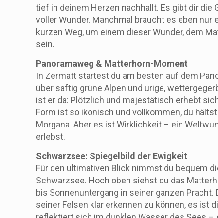
tief in deinem Herzen nachhallt. Es gibt dir die 
voller Wunder. Manchmal braucht es eben nur e
kurzen Weg, um einem dieser Wunder, dem Mat
sein.
Panoramaweg & Matterhorn-Moment
In Zermatt startest du am besten auf dem Pano
über saftig grüne Alpen und urige, wettergege
ist er da: Plötzlich und majestätisch erhebt si
Form ist so ikonisch und vollkommen, du hältst 
Morgana. Aber es ist Wirklichkeit – ein Weltwun
erlebst.
Schwarzsee: Spiegelbild der Ewigkeit
Für den ultimativen Blick nimmst du bequem di
Schwarzsee. Hoch oben siehst du das Matter
bis Sonnenuntergang in seiner ganzen Pracht. D
seiner Felsen klar erkennen zu können, es ist d
reflektiert sich im dunklen Wasser des Sees – 