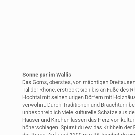
Sonne pur im Wallis
Das Goms, oberstes, von mächtigen Dreitause
Tal der Rhone, erstreckt sich bis an Fuße des 
Hochtal mit seinen urigen Dörfern mit Holzhäu
verwöhnt. Durch Traditionen und Brauchtum be
unbeschreiblich viele kulturelle Schätze aus de
Häuser und Kirchen lassen das Herz von kultur
höherschlagen. Spürst du es: das Kribbeln der F
der Berge. Auf rund 1300 m ü. M. tauchst du ein