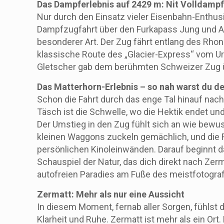
Das Dampferlebnis auf 2429 m: Nit Volldampf
Nur durch den Einsatz vieler Eisenbahn-Enthusi
Dampfzugfahrt über den Furkapass Jung und Al
besonderer Art. Der Zug fährt entlang des Rho
klassische Route des „Glacier-Express“ vom Ur
Gletscher gab dem berühmten Schweizer Zug 
Das Matterhorn-Erlebnis – so nah warst du d
Schon die Fahrt durch das enge Tal hinauf nach
Täsch ist die Schwelle, wo die Hektik endet und 
Der Umstieg in den Zug fühlt sich an wie bewu
kleinen Waggons zuckeln gemächlich, und die 
persönlichen Kinoleinwänden. Darauf beginnt 
Schauspiel der Natur, das dich direkt nach Zer
autofreien Paradies am Fuße des meistfotograf
Zermatt: Mehr als nur eine Aussicht
In diesem Moment, fernab aller Sorgen, fühlst 
Klarheit und Ruhe. Zermatt ist mehr als ein Ort.