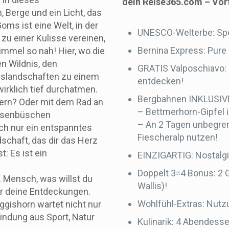
dein Reise365.com – Vor
n, Berge und ein Licht, das
Goms ist eine Welt, in der
UNESCO-Welterbe: Spek
zu einer Kulisse vereinen,
Bernina Express: Pure
immel so nah! Hier, wo die
n Wildnis, den
GRATIS Valposchiavo:
gslandschaften zu einem
entdecken!
irklich tief durchatmen.
Bergbahnen INKLUSIV
ern? Oder mit dem Rad an
– Bettmerhorn-Gipfel i
rosenbüschen
– An 2 Tagen unbegren
ach nur ein entspanntes
Fiescheralp nutzen!
dschaft, das dir das Herz
: Es ist ein
EINZIGARTIG: Nostalg
Doppelt 3=4 Bonus: 2 G
ve. Mensch, was willst du
Wallis)!
ür deine Entdeckungen.
Wohlfühl-Extras: Nutz
gishorn wartet nicht nur
indung aus Sport, Natur
Kulinarik: 4 Abendess