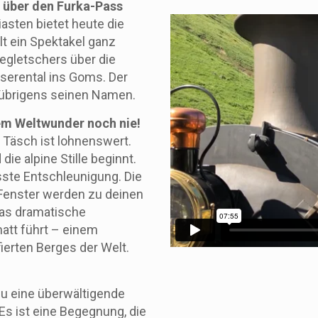
 über den Furka-Pass
asten bietet heute die
t ein Spektakel ganz
negletschers über die
serental ins Goms. Der
übrigens seinen Namen.
em Weltwunder noch nie!
 Täsch ist lohnenswert.
die alpine Stille beginnt.
sste Entschleunigung. Die
Fenster werden zu deinen
das dramatische
matt führt – einem
ierten Berges der Welt.
du eine überwältigende
 Es ist eine Begegnung, die