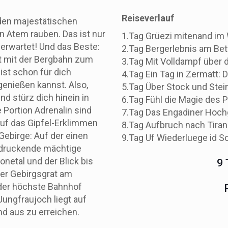
Reiseverlauf
 den majestätischen
n Atem rauben. Das ist nur
1.Tag Grüezi mitenand im 
 erwartet! Und das Beste:
2.Tag Bergerlebnis am Be
t mit der Bergbahn zum
3.Tag Mit Volldampf über
st schon für dich
4.Tag Ein Tag in Zermatt:
 genießen kannst. Also,
5.Tag Über Stock und Stei
d stürz dich hinein in
6.Tag Fühl die Magie des 
Portion Adrenalin sind
7.Tag Das Engadiner Hochg
auf das Gipfel-Erklimmen
8.Tag Aufbruch nach Tiran
Gebirge: Auf der einen
9.Tag Uf Wiederluege id S
indruckende mächtige
onetal und der Blick bis
9 
der Gebirgsgrat am
 der höchste Bahnhof
Jungfraujoch liegt auf
nd aus zu erreichen.