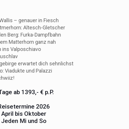
Wallis – genauer in Fiesch
ttmerhorn: Altesch-Gletscher
 den Berg: Furka-Dampfbahn
 Dem Matterhorn ganz nah
n ins Valposchiavo
Puschlav
ebirge erwartet dich sehnlichst
o: Viadukte und Palazzi
chwiiz!
Tage ab 1393,- € p.P.
Reisetermine 2026
April bis Oktober
Jeden Mi und So