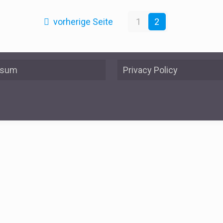
vorherige Seite
1
2
ssum
Privacy Policy