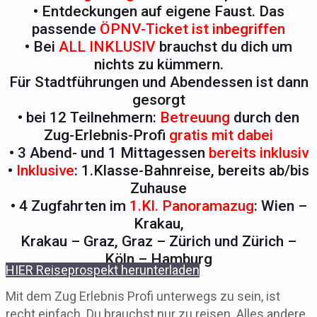
• Entdeckungen auf eigene Faust. Das
passende
ÖPNV-Ticket ist inbegriffen
• Bei
ALL INKLUSIV
brauchst du dich um
nichts zu kümmern.
Für Stadtführungen und Abendessen ist dann
gesorgt
• bei 12 Teilnehmern:
Betreuung
durch den
Zug-Erlebnis-Profi
gratis mit dabei
• 3 Abend- und 1 Mittagessen
bereits inklusiv
•
Inklusive
: 1.Klasse-Bahnreise, bereits ab/bis
Zuhause
• 4 Zugfahrten im
1.Kl. Panoramazug
: Wien –
Krakau,
Krakau – Graz, Graz – Zürich und Zürich –
Köln – Hamburg
HIER Reiseprospekt herunterladen
Mit dem Zug Erlebnis Profi unterwegs zu sein, ist
recht einfach. Du brauchst nur zu reisen. Alles andere