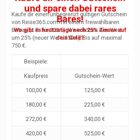
und spare dabei rares
Kaufe dir einen unbegrenzt gültigen Gutschein
Bares!
von Reise365.com mit einem freiwählbaren
Betrag (z.B. für 200 €). Wir erhöhen den Wert
Wo gibt es heutzutage noch 25% Zinsen auf
um 25% (neuer Wert: 250 €). Bis auf maximal
dein Geld?
750 €.
Beispiele:
Kaufpreis
Gutschein-Wert
100,00 €
125,00 €
180,00 €
225,00 €
272,00 €
340,00 €
420,00 €
525,00 €