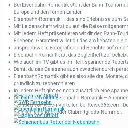
Bei Eisenbahn-Romantik steht der Bahn-Tourismus, 
Europa und den fernen Länder
Eisenbahn-Romantik – das sind Erlebnisse zum S
Mit Leidenschaft wirst du auf die Reise mitgeno
Mit jedem Heft präsentieren wir dir den Bahn-To
Erlebens. Garantiert willst du das am liebsten gleic
anspruchsvolle Fotografien und Berichte auf rund 
Eisenbahn Romantik ist das Begleitheft zur belie
Wie auch im TV gibt es im Heft spannende Reporta
Damit du das Gelesene auch zwischendurch persön
EisenbahnRomantik gibt es also alle drei Monate, da
gründlich zu recherchieren
In jedem Heft gibt es noch zusätzlich eine spanne
Du bist noch nicht Eisenbahn-Romantik – Abonnent
profitiert von vielen Vorteilen bei Reise365.com:
lediglich eine Abo- oder Clubmitglieds-Nummer.