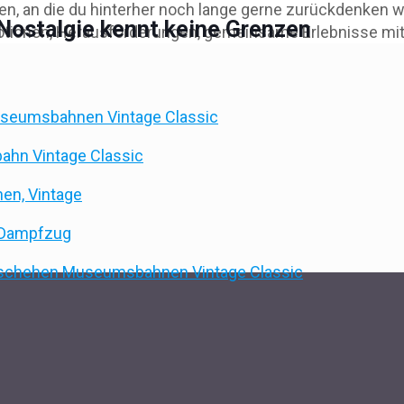
n, an die du hinterher noch lange gerne zurückdenken wir
Nostalgie kennt keine Grenzen
tionen, Herausforderungen, gemeinsame Erlebnisse mit