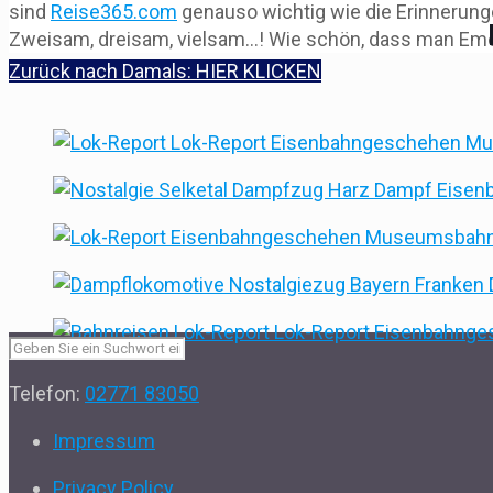
sind
Reise365.com
genauso wichtig wie die Erinnerunge
Zweisam, dreisam, vielsam…! Wie schön, dass man Emo
Zurück nach Damals: HIER KLICKEN
Telefon:
02771 83050
Impressum
Privacy Policy